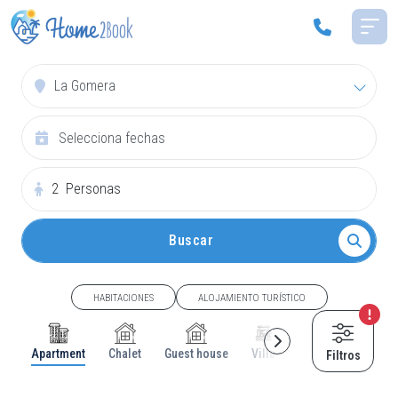
La Gomera
2
Personas
Buscar
HABITACIONES
ALOJAMIENTO TURÍSTICO
Apartment
Chalet
Guest house
Villa
Cottage
House
Filtros