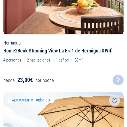
Hermigua
Home2Book Stunning View La Era1 de Hermigua &Wifi
2
4
personas
2
habitaciones
1
baños
80m
23,00€
desde
por noche
ALOJAMIENTO TURÍSTICO