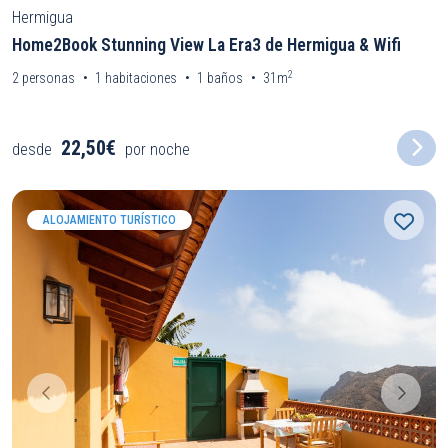
Hermigua
Home2Book Stunning View La Era3 de Hermigua & Wifi
2
2
personas
1
habitaciones
1
baños
31m
22,50€
desde
por noche
ALOJAMIENTO TURÍSTICO