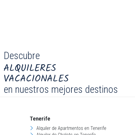
Descubre
ALQUILERES
VACACIONALES
en nuestros mejores destinos
Tenerife
G
Alquiler de Apartmentos en Tenerife
Alquiler de Chalets en Tenerife