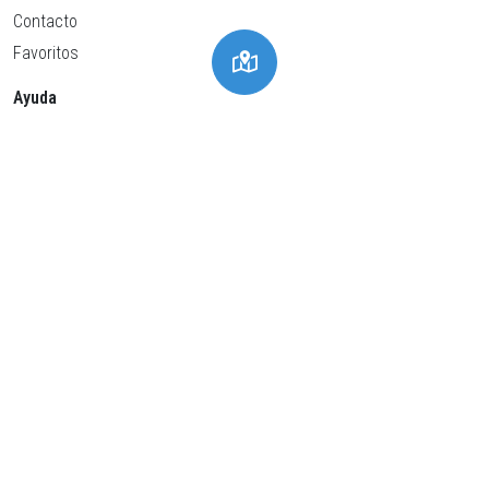
Contacto
Favoritos
Ayuda
Política de privacidad
Política de cookies
Condiciones generales
Aviso Legal
Configuración de cookies
© 2026 Utronia, S.L.