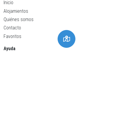
Inicio
Alojamientos
Quiénes somos
Contacto
Favoritos
Ayuda
Política de privacidad
Política de cookies
Condiciones generales
Aviso Legal
Configuración de cookies