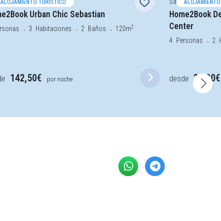
 Cruz de Tenerife
Santa Cruz de Tene
ALOJAMIENTO TURÍSTICO
ALOJAMIENTO
e2Book Urban Chic Sebastian
Home2Book Des
Center
2
rsonas
3
Habitaciones
2
Baños
120m
4
Personas
2
142,50€
33,00
de
desde
por noche