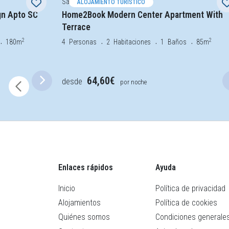
Santa Cruz de Tenerife
ALOJAMIENTO TURÍSTICO
gn Apto SC
Home2Book Modern Center Apartment With
Terrace
2
2
180m
4
Personas
2
Habitaciones
1
Baños
85m
64,60€
desde
por noche
Enlaces rápidos
Ayuda
Inicio
Política de privacidad
Alojamientos
Política de cookies
Quiénes somos
Condiciones generale