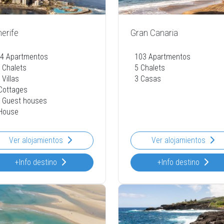
erife
Gran Canaria
4 Apartmentos
103 Apartmentos
 Chalets
5 Chalets
 Villas
3 Casas
Cottages
 Guest houses
House
Ver alojamientos
Ver alojamientos
+Info destino
+Info destino