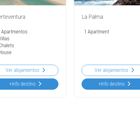
erteventura
La Palma
 Apartmentos
1 Apartment
Villas
Chalets
House
Ver alojamientos
Ver alojamientos
+Info destino
+Info destino