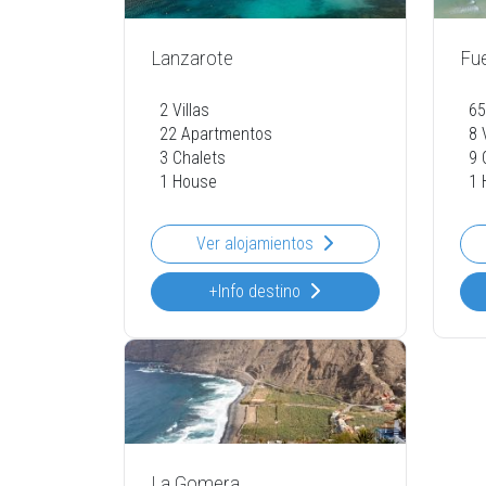
Lanzarote
Fu
2 Villas
65
22 Apartmentos
8 
3 Chalets
9 
1 House
1 
Ver alojamientos
+Info destino
La Gomera