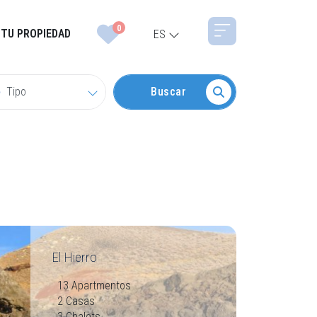
0
 TU PROPIEDAD
ES
Tipo
Buscar
El Hierro
13 Apartmentos
2 Casas
3 Chalets