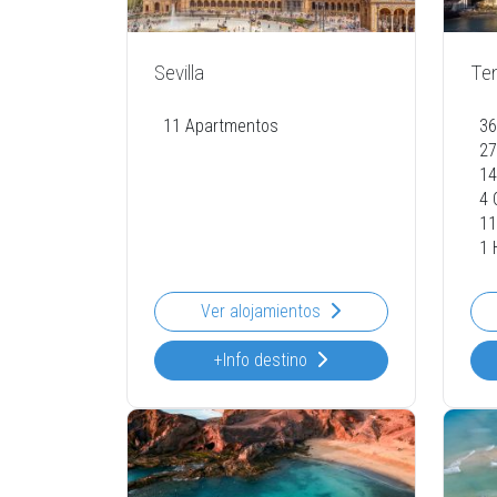
Sevilla
Ten
11 Apartmentos
36
27
14
4 
11
1 
Ver alojamientos
+Info destino