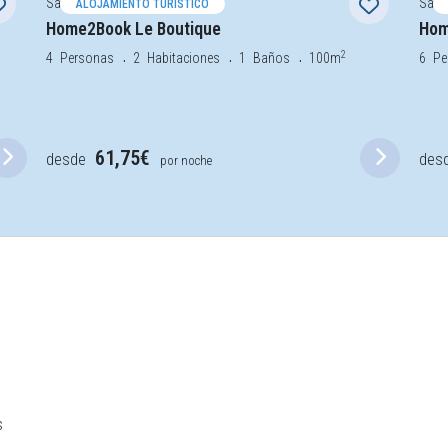
Santa Cruz de Tenerife
Santa
ALOJAMIENTO TURÍSTICO
Home2Book Le Boutique
Hom
2
4
Personas
2
Habitaciones
1
Baños
100m
6
Pe
61,75€
desde
des
por noche
s