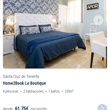
Santa Cruz de Tenerife
Home2Book Le Boutique
2
4
personas
2
habitaciones
1
baños
100m
61,75€
desde
por noche