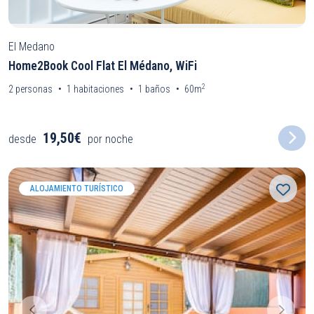
El Medano
Home2Book Cool Flat El Médano, WiFi
2
2
personas
1
habitaciones
1
baños
60m
19,50€
desde
por noche
ALOJAMIENTO TURÍSTICO