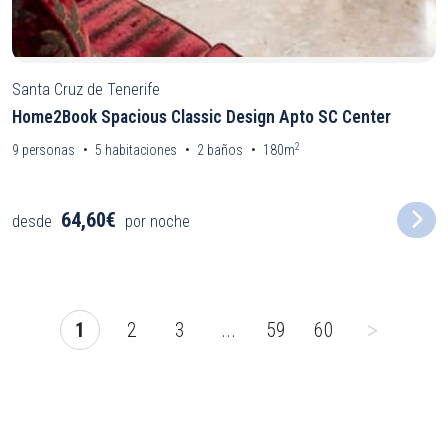
Santa Cruz de Tenerife
Home2Book Spacious Classic Design Apto SC Center
2
9
personas
5
habitaciones
2
baños
180m
64,60€
desde
por noche
>
1
2
3
...
59
60