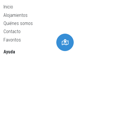
Inicio
Alojamientos
Quiénes somos
Contacto
Favoritos
Ayuda
Política de privacidad
Política de cookies
Condiciones generales
Aviso Legal
Configuración de cookies