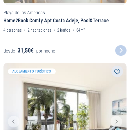
Playa de las Americas
Home2Book Comfy Apt Costa Adeje, Pool&Terrace
2
4
personas
2
habitaciones
2
baños
64m
31,50€
desde
por noche
ALOJAMIENTO TURÍSTICO