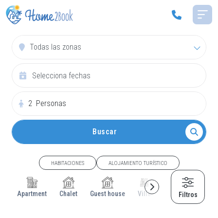
Todas las zonas
2
Personas
Buscar
HABITACIONES
ALOJAMIENTO TURÍSTICO
Apartment
Chalet
Guest house
Villa
Cottage
House
Filtros